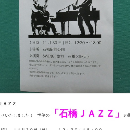
ＪＡＺＺ
「石橋ＪＡＺＺ」
たせいたしました！ 恒例の
の
 時】 １１月３０日（日） １２：３０～１８：００