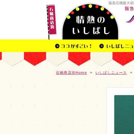
阪急石橋阪大前
石橋商店街Home
>
いしばしニュース
>