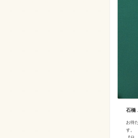
石橋
お待
す。
【日