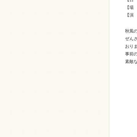
【場
【演
秋風
ぜん
おり
事前
素敵