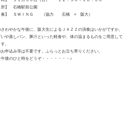
 所】 石橋駅前公園
 奏】 ＳＷＩＮＧ （協力 石橋 × 阪大）
のさわやかな午後に、阪大生によるＪＡＺＺの演奏はいかがですか。
ざいや蒸しパン、豚汁といった軽食や、体の温まるものをご用意して
ます。
のお申込み等は不要です。ふらっとお立ち寄りください。
な午後のひと時をどうぞ・・・・・・・♪