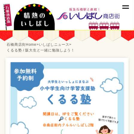
石橋商店街Home
>
いしばしニュース
>
くるる塾 / 阪大生と一緒に勉強しよう！