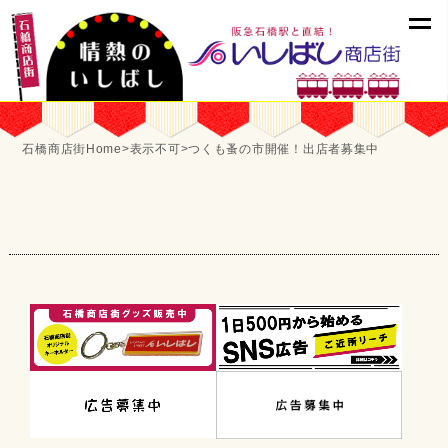
石橋商店街Home
>
表示不可
>
つくも蚤の市開催！出店者募集中