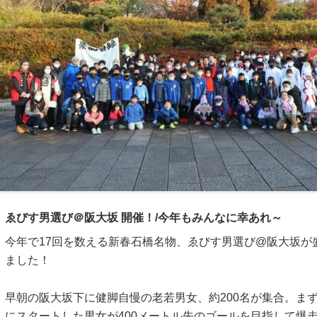
ゑびす男選び＠阪大坂 開催！/今年もみんなに幸あれ～
今年で17回を数える新春石橋名物、ゑびす男選び@阪大坂が
ました！
早朝の阪大坂下に健脚自慢の老若男女、約200名が集合。
ま
にスタートした男女が400メートル先のゴールを目指して爆