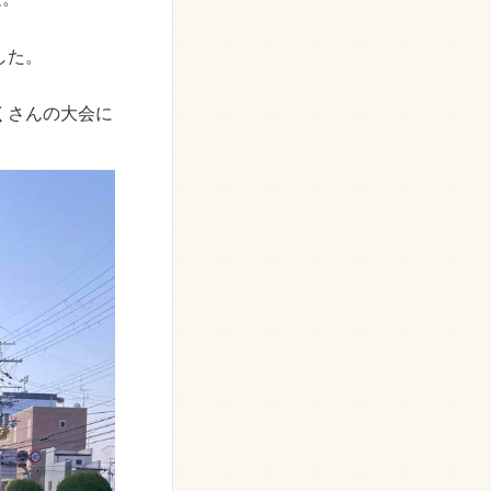
した。
。
くさんの大会に