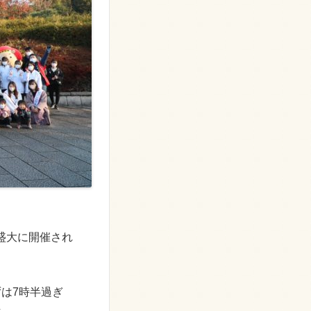
盛大に開催され
ずは7時半過ぎ
走。