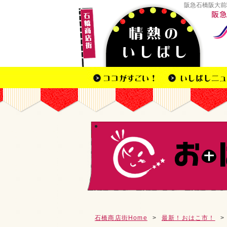
阪急石橋阪大前
石橋商店街Home
>
最新！おはこ市！
>