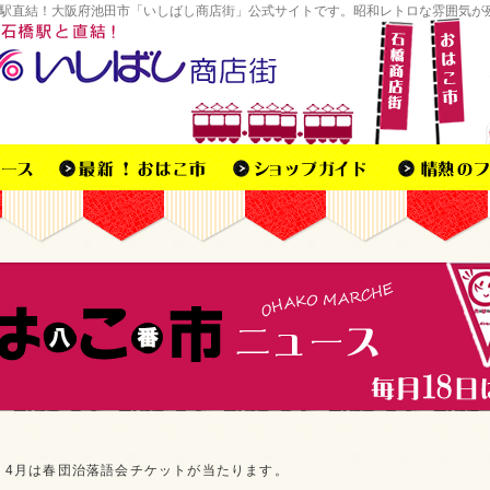
駅直結！大阪府池田市「いしばし商店街」公式サイトです。昭和レトロな雰囲気が
4月は春団治落語会チケットが当たります。