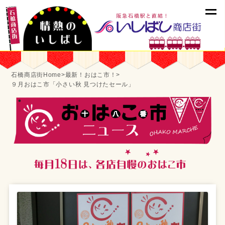
石橋商店街Home
>
最新！おはこ市！
>
９月おはこ市「小さい秋 見つけたセール」