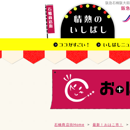
阪急石橋阪大前
石橋商店街Home
>
最新！おはこ市！
>